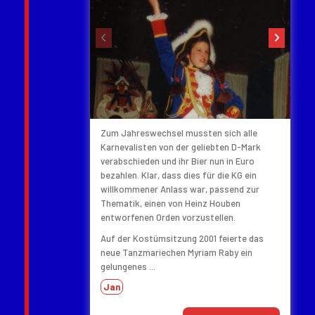
‹
›
Zum Jahreswechsel mussten sich alle
Karnevalisten von der geliebten D-Mark
verabschieden und ihr Bier nun in Euro
bezahlen. Klar, dass dies für die KG ein
willkommener Anlass war, passend zur
Thematik, einen von Heinz Houben
entworfenen Orden vorzustellen.
Auf der Kostümsitzung 2001 feierte das
neue Tanzmariechen Myriam Raby ein
gelungenes ...
Jan