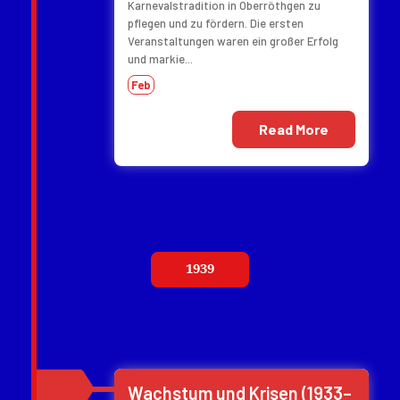
Karnevalstradition in Oberröthgen zu
pflegen und zu fördern. Die ersten
Veranstaltungen waren ein großer Erfolg
und markie...
Feb
Read More
1939
Wachstum und Krisen (1933–