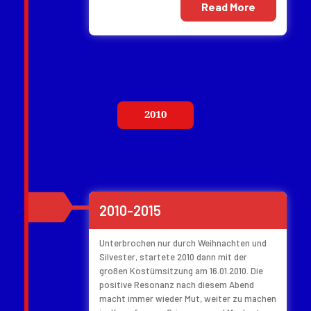
Read More
2010
2010-2015
Unterbrochen nur durch Weihnachten und
Silvester, startete 2010 dann mit der
großen Kostümsitzung am 16.01.2010. Die
positive Resonanz nach diesem Abend
macht immer wieder Mut, weiter zu machen