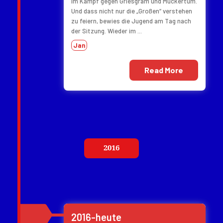
im Kampf gegen Griesgram und Muckertum.
Und dass nicht nur die „Großen“ verstehen
zu feiern, bewies die Jugend am Tag nach
der Sitzung. Wieder im ...
Jan
Read More
2016
2016-heute